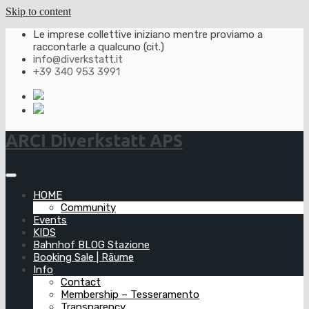
Skip to content
Le imprese collettive iniziano mentre proviamo a
raccontarle a qualcuno (cit.)
info@diverkstatt.it
+39 340 953 3991
ARCI Diverkstatt APS
HOME
Community
Events
KIDS
Bahnhof BLOG Stazione
Booking Sale | Räume
Info
Contact
Membership – Tesseramento
Transparency