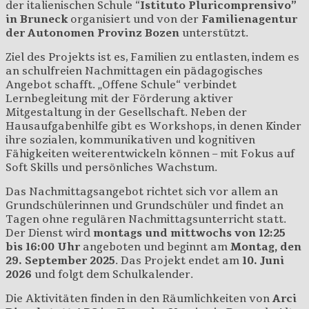
der italienischen Schule “
Istituto Pluricomprensivo”
in Bruneck
organisiert und von der
Familienagentur
der Autonomen Provinz Bozen
unterstützt.
Ziel des Projekts ist es, Familien zu entlasten, indem es
an schulfreien Nachmittagen ein pädagogisches
Angebot schafft. „Offene Schule“ verbindet
Lernbegleitung mit der Förderung aktiver
Mitgestaltung in der Gesellschaft. Neben der
Hausaufgabenhilfe gibt es Workshops, in denen Kinder
ihre sozialen, kommunikativen und kognitiven
Fähigkeiten weiterentwickeln können – mit Fokus auf
Soft Skills und persönliches Wachstum.
Das Nachmittagsangebot richtet sich vor allem an
Grundschülerinnen und Grundschüler und findet an
Tagen ohne regulären Nachmittagsunterricht statt.
Der Dienst wird
montags und mittwochs von 12:25
bis 16:00 Uhr
angeboten und beginnt am
Montag, den
29. September 2025
. Das Projekt endet am
10. Juni
2026
und folgt dem Schulkalender.
Die Aktivitäten finden in den Räumlichkeiten von
Arci