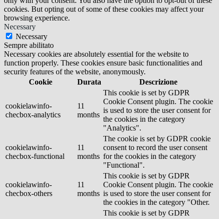
only with your consent. You also have the option to opt-out of these
cookies. But opting out of some of these cookies may affect your
browsing experience.
Necessary
Necessary
Sempre abilitato
Necessary cookies are absolutely essential for the website to
function properly. These cookies ensure basic functionalities and
security features of the website, anonymously.
Cookie
Durata
Descrizione
This cookie is set by GDPR
Cookie Consent plugin. The cookie
cookielawinfo-
11
is used to store the user consent for
checbox-analytics
months
the cookies in the category
"Analytics".
The cookie is set by GDPR cookie
cookielawinfo-
11
consent to record the user consent
checbox-functional
months
for the cookies in the category
"Functional".
This cookie is set by GDPR
cookielawinfo-
11
Cookie Consent plugin. The cookie
checbox-others
months
is used to store the user consent for
the cookies in the category "Other.
This cookie is set by GDPR