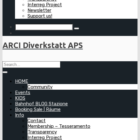
Interreg Project
Newsletter
Support us!
ARCI Diverkstatt APS
HOME
Community
Events
KIDS
Bahnhof BLOG Stazione
Booking Sale | Räume
Info
Contact
Membership – Tesseramento
Transparency
Interreg Project