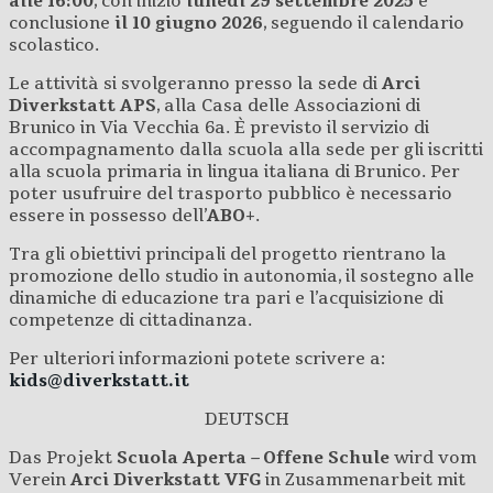
alle 16:00
, con inizio
lunedì 29 settembre 2025
e
conclusione
il 10 giugno 2026
, seguendo il calendario
scolastico.
Le attività si svolgeranno presso la sede di
Arci
Diverkstatt APS
, alla Casa delle Associazioni di
Brunico in Via Vecchia 6a. È previsto il servizio di
accompagnamento dalla scuola alla sede per gli iscritti
alla scuola primaria in lingua italiana di Brunico. Per
poter usufruire del trasporto pubblico è necessario
essere in possesso dell’
ABO+
.
Tra gli obiettivi principali del progetto rientrano la
promozione dello studio in autonomia, il sostegno alle
dinamiche di educazione tra pari e l’acquisizione di
competenze di cittadinanza.
Per ulteriori informazioni potete scrivere a:
kids@diverkstatt.it
DEUTSCH
Das Projekt
Scuola Aperta – Offene Schule
wird vom
Verein
Arci Diverkstatt VFG
in Zusammenarbeit mit