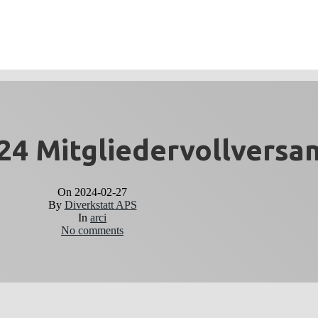
24 Mitgliedervollvers
On
2024-02-27
By
Diverkstatt APS
In
arci
No comments