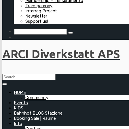
Membership – Tesseramento
Transparency
Interreg Project
Newsletter
Support us!
ARCI Diverkstatt APS
HOME
Community
Events
KIDS
Bahnhof BLOG Stazione
Booking Sale | Räume
Info
Contact