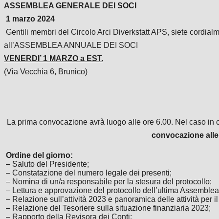
ASSEMBLEA GENERALE DEI SOCI
1 marzo 2024
Gentili membri del Circolo Arci Diverkstatt APS,
siete cordialm
all’ASSEMBLEA ANNUALE DEI SOCI
VENERDI’ 1 MARZO a EST.
(
Via Vecchia 6, Brunico)
La prima convocazione avrà luogo alle ore 6.00.
Nel caso in 
convocazione alle
Ordine del giorno:
– Saluto del Presidente;
– Constatazione del numero legale dei presenti;
– Nomina di un/a responsabile per la stesura del protocollo;
– Lettura e approvazione del protocollo dell’ultima Assemblea
– Relazione sull’attività 2023 e panoramica delle attività per i
– Relazione del Tesoriere sulla situazione finanziaria 2023;
– Rapporto della Revisora dei Conti;