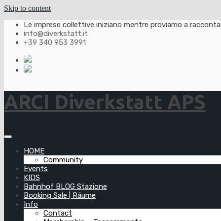
Skip to content
Le imprese collettive iniziano mentre proviamo a raccontarl
info@diverkstatt.it
+39 340 953 3991
ARCI Diverkstatt APS
HOME
Community
Events
KIDS
Bahnhof BLOG Stazione
Booking Sale | Räume
Info
Contact