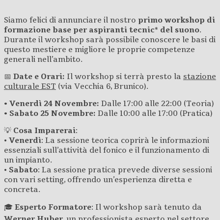
Siamo felici di annunciare il nostro
primo workshop di
formazione base per aspiranti tecnic* del suono
.
Durante il workshop sarà possibile conoscere le basi di
questo mestiere e migliore le proprie competenze
generali nell’ambito.
📅
Date e Orari:
Il workshop si terrà presto la
stazione
culturale EST
(via Vecchia 6, Brunico).
• Venerdì 24 Novembre:
Dalle 17:00 alle 22:00 (Teoria)
• Sabato 25 Novembre:
Dalle 10:00 alle 17:00 (Pratica)
💡
Cosa Imparerai
:
•
Venerdì
: La sessione teorica coprirà le informazioni
essenziali sull’attività del fonico e il funzionamento di
un impianto.
•
Sabato
: La sessione pratica prevede diverse sessioni
con vari setting, offrendo un’esperienza diretta e
concreta.
🎓
Esperto Formatore
: Il workshop sarà tenuto da
Werner Huber
, un professionista esperto nel settore,