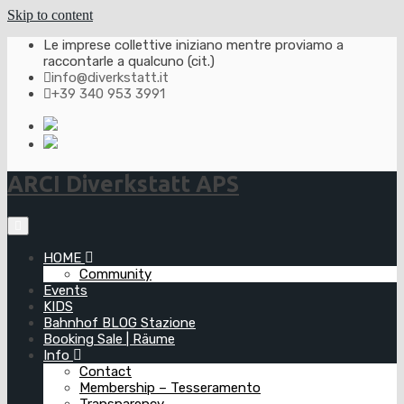
Skip to content
Le imprese collettive iniziano mentre proviamo a
raccontarle a qualcuno (cit.)
info@diverkstatt.it
+39 340 953 3991
ARCI Diverkstatt APS
HOME
Community
Events
KIDS
Bahnhof BLOG Stazione
Booking Sale | Räume
Info
Contact
Membership – Tesseramento
Transparency