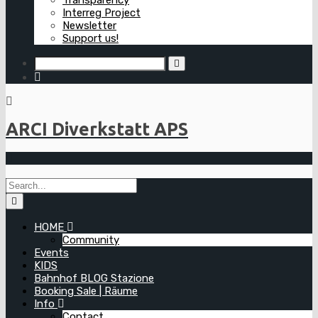
Interreg Project
Newsletter
Support us!
ARCI Diverkstatt APS
HOME
Community
Events
KIDS
Bahnhof BLOG Stazione
Booking Sale | Räume
Info
Contact