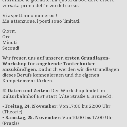
entrambe le giornate. La quota di 50€ deve essere
versata prima dell’inizio del corso.
Vi aspettiamo numerosi!
Ma attenzione,
i posti sono limitati
!
Giorni
Ore
Minuti
Secondi
Wir freuen uns auf unseren
ersten Grundlagen-
Workshop für angehende Tontechniker
anzukündigen
. Dadurch werden wir die Grundlagen
dieses Berufs kennenlernen und die eigenen
Kompetenzen stärken.
📅
Daten und Zeiten:
Der Workshop findet im
Kulturbahnhof EST statt (Alte Straße 6, Bruneck).
•
Freitag, 24. November:
Von 17:00 bis 22:00 Uhr
(Theorie)
• Samstag, 25. November:
Von 10:00 bis 17:00 Uhr
(Praxis)