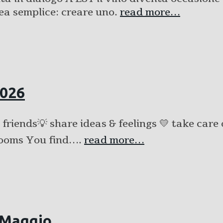
dea semplice: creare uno.
read more…
2026
friends💡 share ideas & feelings 💛 take care 
 rooms You find….
read more…
5 Maggio