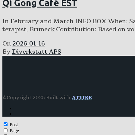
Qi Gong Café EST
In February and March INFO BOX When: Sat
terapist, Bruneck Contribution: Based on vol
On
2026-01-16
By
Diverkstatt APS
©Copyright 2025 Built with
ATTIRE
Post
Page