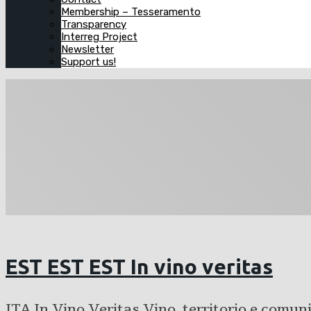
Membership – Tesseramento
Transparency
Interreg Project
Newsletter
Support us!
EST EST EST In vino veritas
ITA In Vino Veritas Vino, territorio e comun