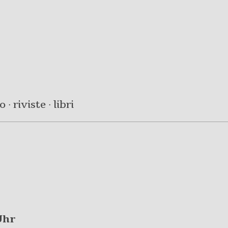
· riviste · libri
Uhr