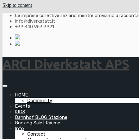
Skip to content
Le imprese collettive iniziano mentre proviamo a raccontarl
info@diverkstatt.it
+39 340 953 3991
ARCI Diverkstatt APS
HOME
Community
Events
KIDS
Bahnhof BLOG Stazione
Booking Sale | Räume
Info
Contact