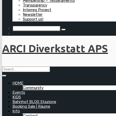
Membership – Tesseramento
Transparency
Interreg Project
Newsletter
Support us!
ARCI Diverkstatt APS
HOME
Community
Events
KIDS
Bahnhof BLOG Stazione
Booking Sale | Räume
Info
Contact