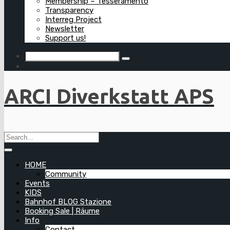
Membership – Tesseramento
Transparency
Interreg Project
Newsletter
Support us!
ARCI Diverkstatt APS
HOME
Community
Events
KIDS
Bahnhof BLOG Stazione
Booking Sale | Räume
Info
Contact