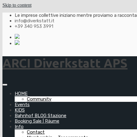
Skip to content
Le imprese collettive iniziano mentre proviamo a raccontarl
info@diverkstatt.it
+39 340 953 3991
ARCI Diverkstatt APS
HOME
Community
Events
KIDS
Bahnhof BLOG Stazione
Booking Sale | Räume
Info
Contact