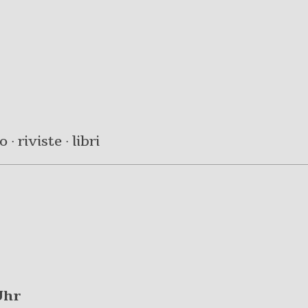
· riviste · libri
Uhr