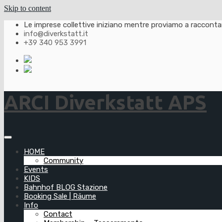
Skip to content
Le imprese collettive iniziano mentre proviamo a raccontarl
info@diverkstatt.it
+39 340 953 3991
ARCI Diverkstatt APS
HOME
Community
Events
KIDS
Bahnhof BLOG Stazione
Booking Sale | Räume
Info
Contact