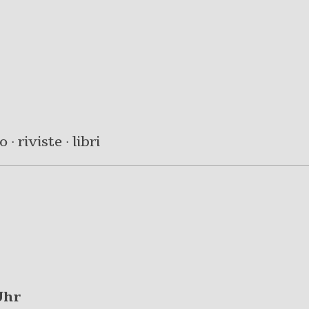
· riviste · libri
Uhr