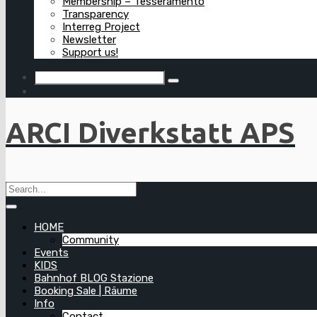
Membership – Tesseramento
Transparency
Interreg Project
Newsletter
Support us!
ARCI Diverkstatt APS
HOME
Community
Events
KIDS
Bahnhof BLOG Stazione
Booking Sale | Räume
Info
Contact