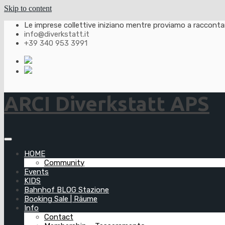
Skip to content
Le imprese collettive iniziano mentre proviamo a raccontarl
info@diverkstatt.it
+39 340 953 3991
ARCI Diverkstatt APS
HOME
Community
Events
KIDS
Bahnhof BLOG Stazione
Booking Sale | Räume
Info
Contact