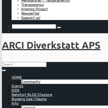
Membership – Tesseramento
Transparency
Interreg Project
Newsletter
Support us!
ARCI Diverkstatt APS
HOME
Community
Events
KIDS
Bahnhof BLOG Stazione
Booking Sale | Räume
Info
Contact