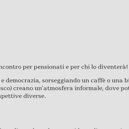
ncontro per pensionati e per chi lo diventerà!
à e democrazia, sorseggiando un caffè o una bi
edesco) creano un’atmosfera informale, dove p
spettive diverse.