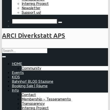
Interreg Project
Newsletter
Support us!
ARCI Diverkstatt APS
HOME
Community
Events
KIDS
Bahnhof BLOG Stazione
Booking Sale | Räume
Info
Contact
Membership – Tesseramento
Transparency
Interreg Project