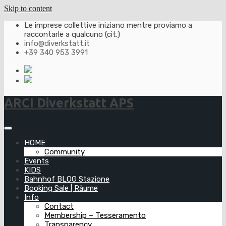
Skip to content
Le imprese collettive iniziano mentre proviamo a
raccontarle a qualcuno (cit.)
info@diverkstatt.it
+39 340 953 3991
ARCI Diverkstatt APS
HOME
Community
Events
KIDS
Bahnhof BLOG Stazione
Booking Sale | Räume
Info
Contact
Membership – Tesseramento
Transparency