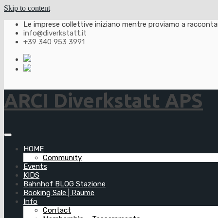
Skip to content
Le imprese collettive iniziano mentre proviamo a raccontarl
info@diverkstatt.it
+39 340 953 3991
ARCI Diverkstatt APS
HOME
Community
Events
KIDS
Bahnhof BLOG Stazione
Booking Sale | Räume
Info
Contact