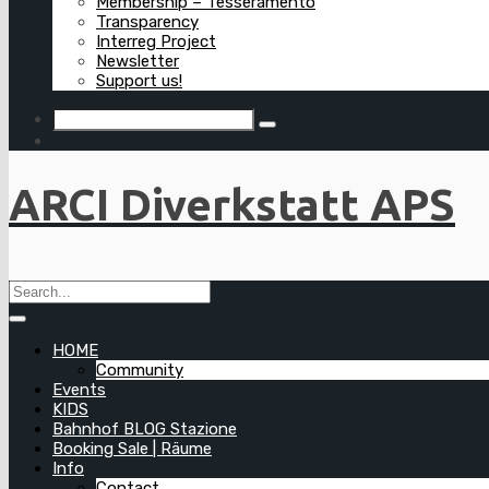
Membership – Tesseramento
Transparency
Interreg Project
Newsletter
Support us!
ARCI Diverkstatt APS
HOME
Community
Events
KIDS
Bahnhof BLOG Stazione
Booking Sale | Räume
Info
Contact