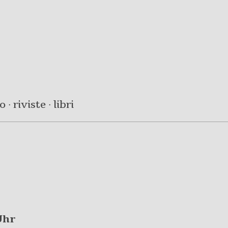
· riviste · libri
Uhr