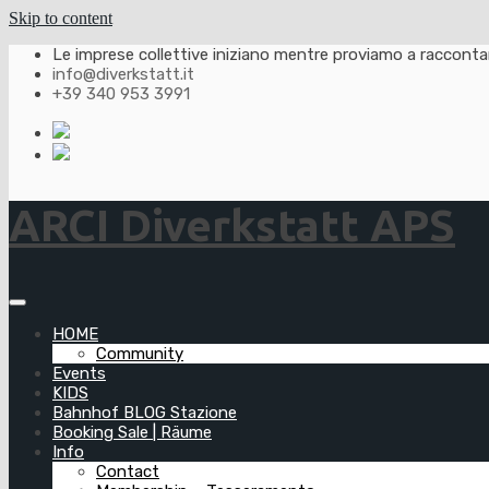
Skip to content
Le imprese collettive iniziano mentre proviamo a raccontarl
info@diverkstatt.it
+39 340 953 3991
ARCI Diverkstatt APS
HOME
Community
Events
KIDS
Bahnhof BLOG Stazione
Booking Sale | Räume
Info
Contact