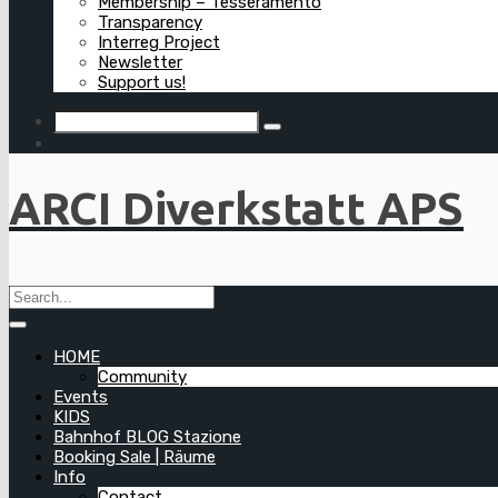
Membership – Tesseramento
Transparency
Interreg Project
Newsletter
Support us!
ARCI Diverkstatt APS
HOME
Community
Events
KIDS
Bahnhof BLOG Stazione
Booking Sale | Räume
Info
Contact