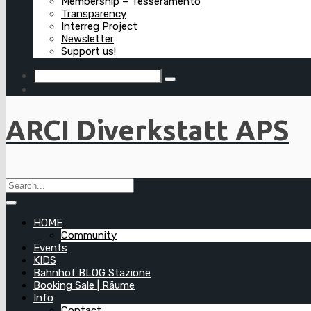
Membership – Tesseramento
Transparency
Interreg Project
Newsletter
Support us!
ARCI Diverkstatt APS
HOME
Community
Events
KIDS
Bahnhof BLOG Stazione
Booking Sale | Räume
Info
Contact