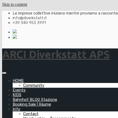
Skip to content
Le imprese collettive iniziano mentre proviamo a raccontarl
info@diverkstatt.it
+39 340 953 3991
ARCI Diverkstatt APS
HOME
Community
Events
KIDS
Bahnhof BLOG Stazione
Booking Sale | Räume
Info
Contact