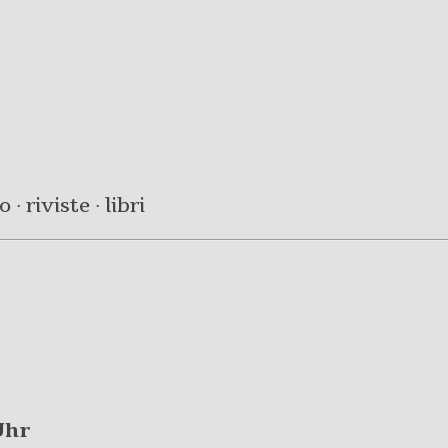
· riviste · libri
Uhr