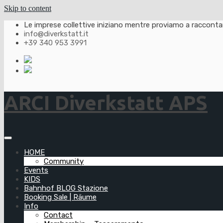
Skip to content
Le imprese collettive iniziano mentre proviamo a raccontarl
info@diverkstatt.it
+39 340 953 3991
ARCI Diverkstatt APS
HOME
Community
Events
KIDS
Bahnhof BLOG Stazione
Booking Sale | Räume
Info
Contact