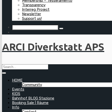
Membership – Tesseramento
Transparency
Interreg Project
Newsletter
Support us!
ARCI Diverkstatt APS
HOME
Community
Events
KIDS
Bahnhof BLOG Stazione
Booking Sale | Räume
Info
Contact