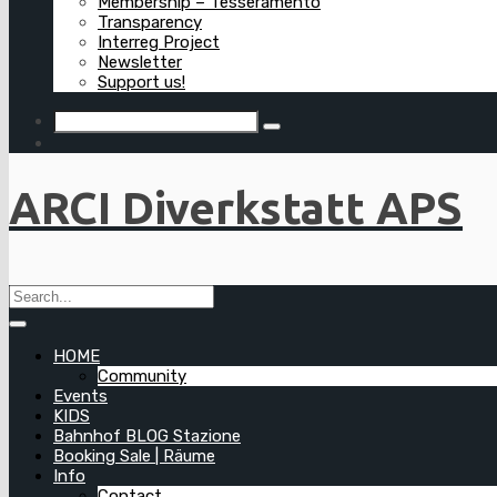
Membership – Tesseramento
Transparency
Interreg Project
Newsletter
Support us!
ARCI Diverkstatt APS
HOME
Community
Events
KIDS
Bahnhof BLOG Stazione
Booking Sale | Räume
Info
Contact