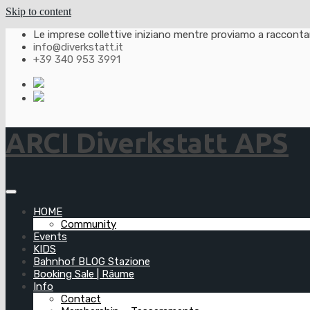
Skip to content
Le imprese collettive iniziano mentre proviamo a raccontarl
info@diverkstatt.it
+39 340 953 3991
ARCI Diverkstatt APS
HOME
Community
Events
KIDS
Bahnhof BLOG Stazione
Booking Sale | Räume
Info
Contact