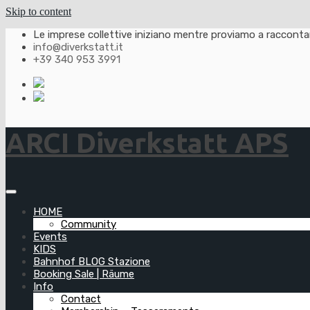
Skip to content
Le imprese collettive iniziano mentre proviamo a raccontarl
info@diverkstatt.it
+39 340 953 3991
ARCI Diverkstatt APS
HOME
Community
Events
KIDS
Bahnhof BLOG Stazione
Booking Sale | Räume
Info
Contact