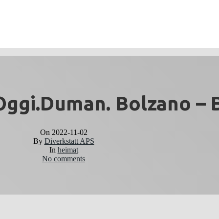
Oggi.Duman. Bolzano – 
On
2022-11-02
By
Diverkstatt APS
In
heimat
No comments