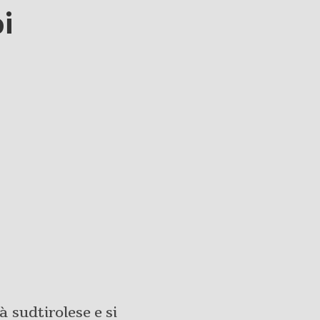
i
à sudtirolese e si