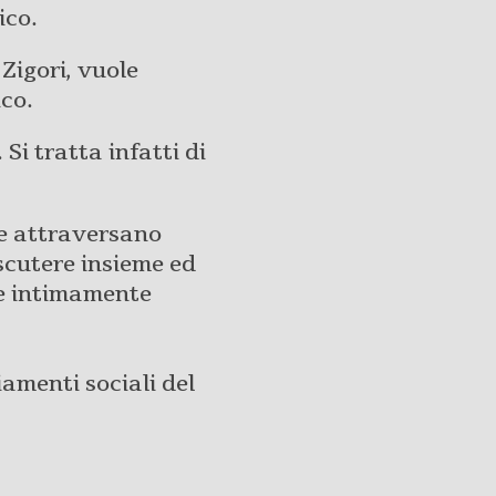
ico.
Zigori, vuole
co.
Si tratta infatti di
che attraversano
iscutere insieme ed
ne intimamente
amenti sociali del