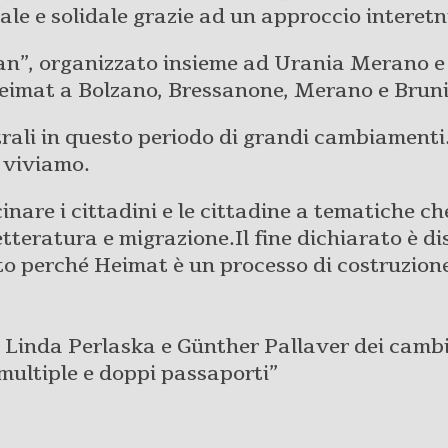
e e solidale grazie ad un approccio interetn
an”, organizzato insieme ad Urania Merano e 
 Heimat a Bolzano, Bressanone, Merano e Bruni
ali in questo periodo di grandi cambiamenti. 
i viviamo.
cinare i cittadini e le cittadine a tematiche 
 letteratura e migrazione.Il fine dichiarato è d
esto perché Heimat è un processo di costruzio
a Linda Perlaska e Günther Pallaver dei cambi
 multiple e doppi passaporti”