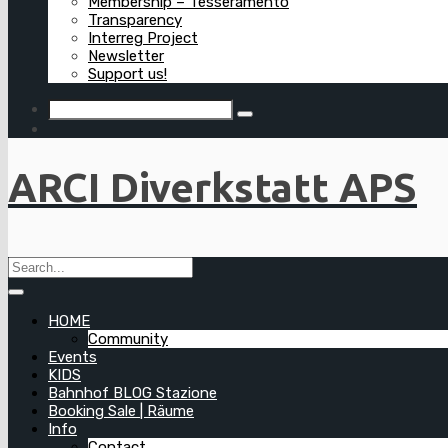
Membership – Tesseramento
Transparency
Interreg Project
Newsletter
Support us!
ARCI Diverkstatt APS
HOME
Community
Events
KIDS
Bahnhof BLOG Stazione
Booking Sale | Räume
Info
Contact