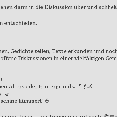
gehen dann in die Diskussion über und schlie
m entschieden.
, Gedichte teilen, Texte erkunden und noch 
ffene Diskussionen in einer vielfältigen Gem
!
hen Alters oder Hintergrunds. 👵👴👶
. 🤝
aschine kümmert! ☕
en und teilen – wir freuen uns auf euch! 📚💬