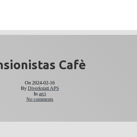
sionistas Cafè
On
2024-02-16
By
Diverkstatt APS
In
arci
No comments