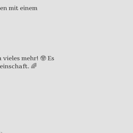
ßen mit einem
vieles mehr! 🤓 Es
einschaft. 🌈
✨