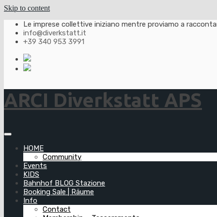
Skip to content
Le imprese collettive iniziano mentre proviamo a raccontarl
info@diverkstatt.it
+39 340 953 3991
ARCI Diverkstatt APS
HOME
Community
Events
KIDS
Bahnhof BLOG Stazione
Booking Sale | Räume
Info
Contact