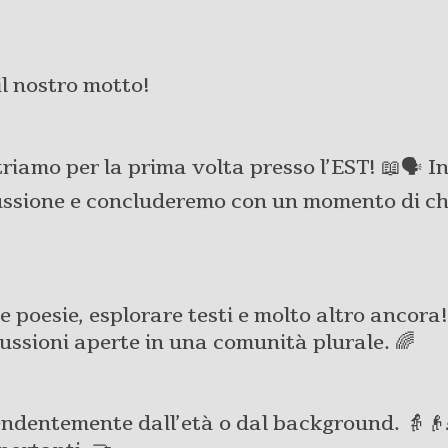
il nostro motto!
ntriamo per la prima volta presso l’EST! 📖🗣️ 
cussione e concluderemo con un momento di c
 poesie, esplorare testi e molto altro ancora! 
ssioni aperte in una comunità plurale. 🌈
pendentemente dall’età o dal background. 👵👴