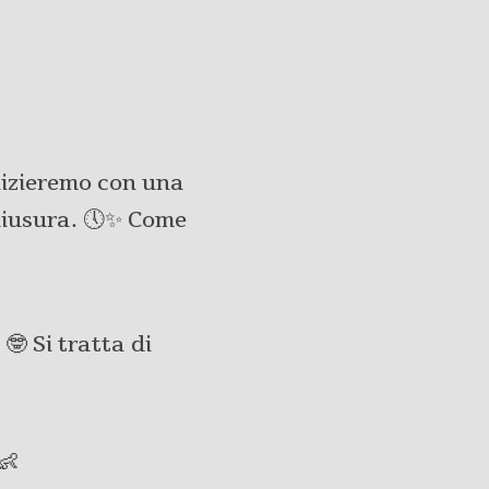
Inizieremo con una
hiusura. 🕔✨ Come
🤓 Si tratta di
👶