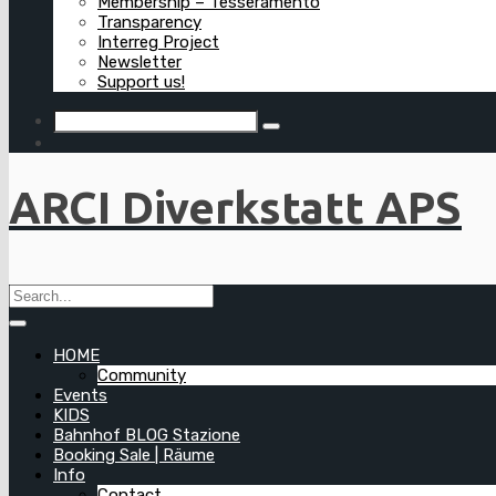
Membership – Tesseramento
Transparency
Interreg Project
Newsletter
Support us!
ARCI Diverkstatt APS
HOME
Community
Events
KIDS
Bahnhof BLOG Stazione
Booking Sale | Räume
Info
Contact