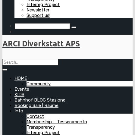
Interreg Project
Newsletter
Support us!
ARCI Diverkstatt APS
HOME
Community
Events
KIDS
Bahnhof BLOG Stazione
Booking Sale | Räume
Info
Contact
Membership – Tesseramento
Transparency
Interreg Project