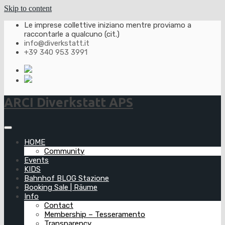
Skip to content
Le imprese collettive iniziano mentre proviamo a
raccontarle a qualcuno (cit.)
info@diverkstatt.it
+39 340 953 3991
ARCI Diverkstatt APS
HOME
Community
Events
KIDS
Bahnhof BLOG Stazione
Booking Sale | Räume
Info
Contact
Membership – Tesseramento
Transparency