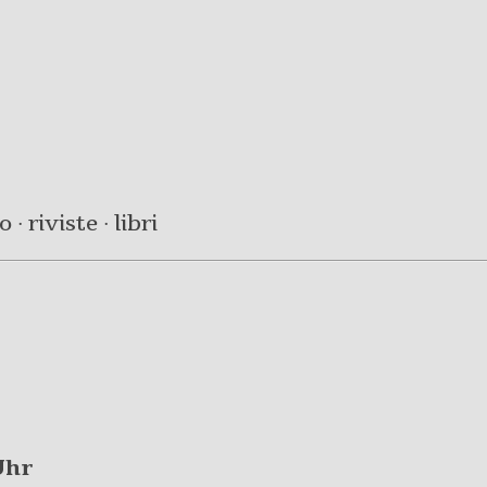
· riviste · libri
Uhr