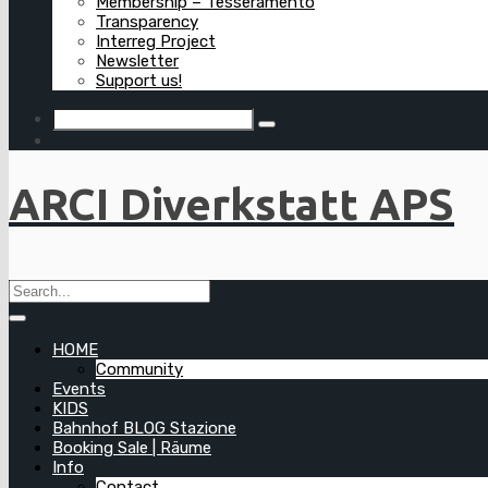
Membership – Tesseramento
Transparency
Interreg Project
Newsletter
Support us!
ARCI Diverkstatt APS
HOME
Community
Events
KIDS
Bahnhof BLOG Stazione
Booking Sale | Räume
Info
Contact