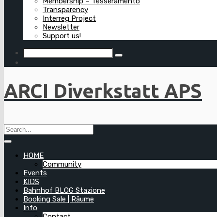
Membership – Tesseramento
Transparency
Interreg Project
Newsletter
Support us!
ARCI Diverkstatt APS
HOME
Community
Events
KIDS
Bahnhof BLOG Stazione
Booking Sale | Räume
Info
Contact