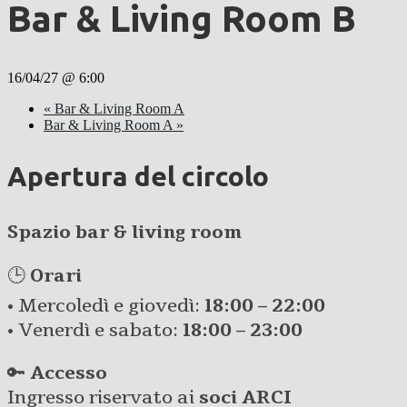
Bar & Living Room B
16/04/27 @ 6:00
«
Bar & Living Room A
Bar & Living Room A
»
Apertura del circolo
Spazio bar & living room
🕒
Orari
• Mercoledì e giovedì:
18:00 – 22:00
• Venerdì e sabato:
18:00 – 23:00
🔑
Accesso
Ingresso riservato ai
soci ARCI