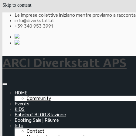
Skip to content
Le imprese collettive iniziano mentre proviamo a raccontarl
info@diverkstatt.it
+39 340 953 3991
ARCI Diverkstatt APS
HOME
Community
Events
KIDS
Bahnhof BLOG Stazione
Booking Sale | Räume
Info
Contact