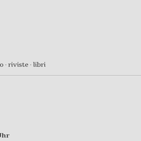
· riviste · libri
Uhr