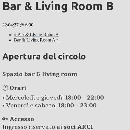
Bar & Living Room B
22/04/27 @ 6:00
«
Bar & Living Room A
Bar & Living Room A
»
Apertura del circolo
Spazio bar & living room
🕒
Orari
• Mercoledì e giovedì:
18:00 – 22:00
• Venerdì e sabato:
18:00 – 23:00
🔑
Accesso
Ingresso riservato ai
soci ARCI