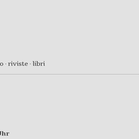
· riviste · libri
Uhr