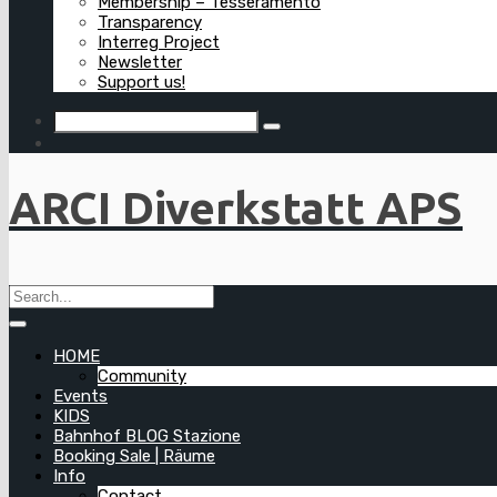
Membership – Tesseramento
Transparency
Interreg Project
Newsletter
Support us!
ARCI Diverkstatt APS
HOME
Community
Events
KIDS
Bahnhof BLOG Stazione
Booking Sale | Räume
Info
Contact