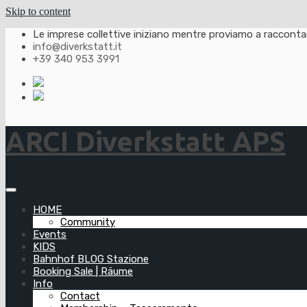
Skip to content
Le imprese collettive iniziano mentre proviamo a raccontarl
info@diverkstatt.it
+39 340 953 3991
ARCI Diverkstatt APS
HOME
Community
Events
KIDS
Bahnhof BLOG Stazione
Booking Sale | Räume
Info
Contact